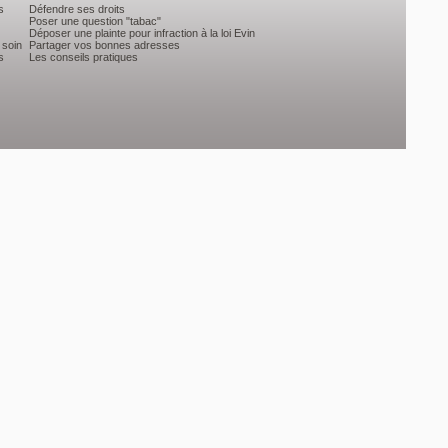
s
Défendre ses droits
Poser une question "tabac"
Déposer une plainte pour infraction à la loi Evin
 soin
Partager vos bonnes adresses
s
Les conseils pratiques