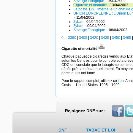
Sevrage tabagique
- 15/04/2002
Cigarette et mortalité
- 13/04/2002
La poste, DNF interpelle un chef de c
UNION EUROPEENNE : L’Union Europé
- 11/04/2002
Zyban
- 09/04/2002
Zyban
- 09/04/2002
Sevrage Tabagique
- 08/04/2002
0
...
3390
|
3405
|
3420
|
3435
|
3450
|
3465
Cigarette et mortalité
Chaque paquet de cigarettes vendu aux Etats
selon les Centres pour le contrôle et la pré
CDC ont constaté que le tabagisme continue 
décès prématurés annuellement. En moyenne,
parce qu’ils ont fumé.
Pour le rapport complet, utilisez ce
lien
. Ann
Costs --- United States, 1995—1999
Rejoignez DNF sur :
DNF
TABAC ET LOI
L