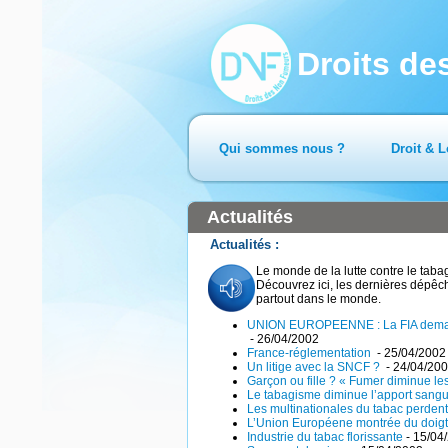
Droits d
Qui sommes nous ?
Droit & L
Actualités
Le monde de la lutte contre le taba
Découvrez ici, les dernières dépêch
partout dans le monde.
UNION EUROPEENNE : La FIA demande
- 26/04/2002
France-réglementation
- 25/04/2002
Un litige avec la SNCF ?
- 24/04/20
Garçon ou fille ? « Fumer diminue l
Le tabagisme diminue l’apport sangui
Les multinationales du tabac perden
L’Union Européene montrée du doigt p
Industrie du tabac florissante
- 15/04