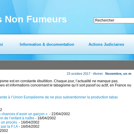
es Non Fumeurs
oi
Information & documentation
Actions Judiciaires
gisme est en constante ébullition. Chaque jour, l’actualité ne manque pas.
es et informations concernant le tabagisme qu’il soit passif ou actif, en France ou
 à l’Union Européenne de ne plus subventionner la production tabac
02
es chances d’avoir un garçon »
- 22/04/2002
n de l’enfant à naître
- 16/04/2002
t un procès
- 16/04/2002
ar la F.I.A
- 16/04/2002
/2002