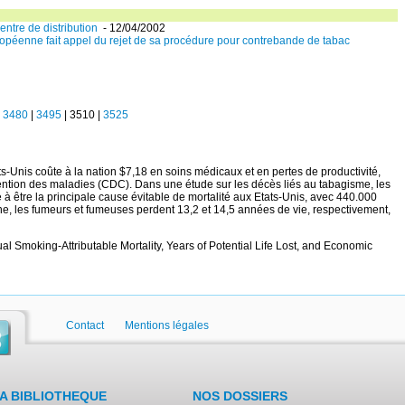
entre de distribution
- 12/04/2002
enne fait appel du rejet de sa procédure pour contrebande de tabac
|
3480
|
3495
|
3510
|
3525
-Unis coûte à la nation $7,18 en soins médicaux et en pertes de productivité,
vention des maladies (CDC). Dans une étude sur les décès liés au tabagisme, les
à être la principale cause évitable de mortalité aux Etats-Unis, avec 440.000
 les fumeurs et fumeuses perdent 13,2 et 14,5 années de vie, respectivement,
ual Smoking-Attributable Mortality, Years of Potential Life Lost, and Economic
Contact
Mentions légales
A BIBLIOTHEQUE
NOS DOSSIERS