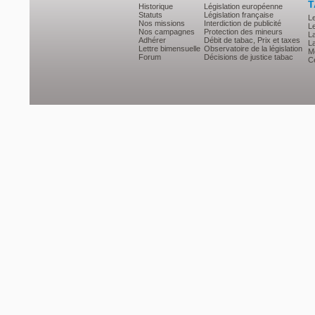
T
Historique
Législation européenne
Statuts
Législation française
L
Nos missions
Interdiction de publicité
Le
Nos campagnes
Protection des mineurs
L
Adhérer
Débit de tabac, Prix et taxes
L
Lettre bimensuelle
Observatoire de la législation
Mé
Forum
Décisions de justice tabac
Ce