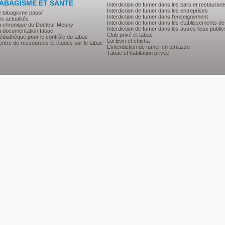
ABAGISME ET SANTE
Interdiction de fumer dans les bars et restaurant
Interdiction de fumer dans les entreprises
e tabagisme passif
Interdiction de fumer dans l'enseignement
s actualités
Interdiction de fumer dans les établissements de
a chronique du Docteur Mesny
Interdiction de fumer dans les autres lieux public
a documentation tabac
Club privé et tabac
diathèque pour le contrôle du tabac
Loi Evin et chicha
ntre de ressources et études sur le tabac
L'interdiction de fumer en terrasse
Tabac et habitation privée