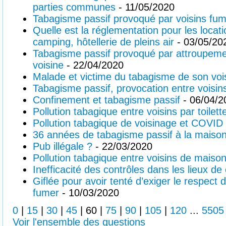
parties communes
- 11/05/2020
Tabagisme passif provoqué par voisins fu
Quelle est la réglementation pour les loca
camping, hôtellerie de pleins air
- 03/05/20
Tabagisme passif provoqué par attroupemen
voisine
- 22/04/2020
Malade et victime du tabagisme de son voi
Tabagisme passif, provocation entre voisin
Confinement et tabagisme passif
- 06/04/2
Pollution tabagique entre voisins par toilet
Pollution tabagique de voisinage et COVID
36 années de tabagisme passif à la maiso
Pub illégale ?
- 22/03/2020
Pollution tabagique entre voisins de maiso
Inefficacité des contrôles dans les lieux de 
Giflée pour avoir tenté d’exiger le respect de
fumer
- 10/03/2020
0
|
15
|
30
|
45
|
60
|
75
|
90
|
105
|
120
...
5505
Voir l'ensemble des questions