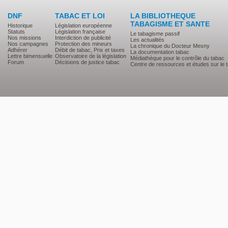
DNF
TABAC ET LOI
LA BIBLIOTHEQUE
TABAGISME ET SANTE
Historique
Législation européenne
Statuts
Législation française
Le tabagisme passif
Nos missions
Interdiction de publicité
Les actualités
Nos campagnes
Protection des mineurs
La chronique du Docteur Mesny
Adhérer
Débit de tabac, Prix et taxes
La documentation tabac
Lettre bimensuelle
Observatoire de la législation
Médiathèque pour le contrôle du tabac
Forum
Décisions de justice tabac
Centre de ressources et études sur le 