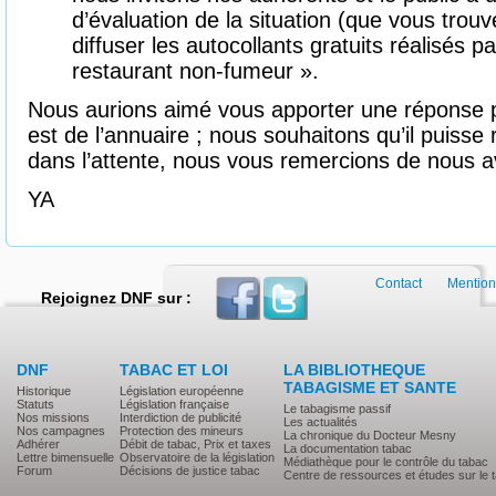
d’évaluation de la situation (que vous trouv
diffuser les autocollants gratuits réalisés 
restaurant non-fumeur ».
Nous aurions aimé vous apporter une réponse pl
est de l’annuaire ; nous souhaitons qu’il puisse r
dans l’attente, nous vous remercions de nous av
YA
Contact
Mention
Rejoignez DNF sur :
DNF
TABAC ET LOI
LA BIBLIOTHEQUE
TABAGISME ET SANTE
Historique
Législation européenne
Statuts
Législation française
Le tabagisme passif
Nos missions
Interdiction de publicité
Les actualités
Nos campagnes
Protection des mineurs
La chronique du Docteur Mesny
Adhérer
Débit de tabac, Prix et taxes
La documentation tabac
Lettre bimensuelle
Observatoire de la législation
Médiathèque pour le contrôle du tabac
Forum
Décisions de justice tabac
Centre de ressources et études sur le 