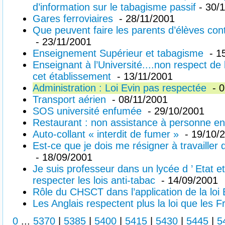
d’information sur le tabagisme passif
- 30/
Gares ferroviaires
- 28/11/2001
Que peuvent faire les parents d’élèves con
- 23/11/2001
Enseignement Supérieur et tabagisme
- 1
Enseignant à l’Université....non respect de 
cet établissement
- 13/11/2001
Administration : Loi Evin pas respectée
- 0
Transport aérien
- 08/11/2001
SOS université enfumée
- 29/10/2001
Restaurant : non assistance à personne e
Auto-collant « interdit de fumer »
- 19/10/
Est-ce que je dois me résigner à travailler
- 18/09/2001
Je suis professeur dans un lycée d ’ Etat e
respecter les lois anti-tabac
- 14/09/2001
Rôle du CHSCT dans l’application de la lo
Les Anglais respectent plus la loi que les 
0
...
5370
|
5385
|
5400
|
5415
|
5430
|
5445
|
5