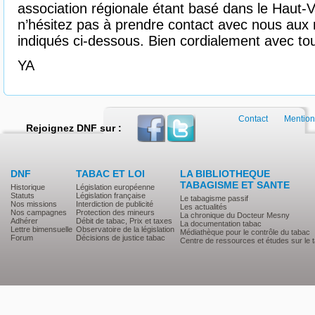
association régionale étant basé dans le Haut-
n’hésitez pas à prendre contact avec nous aux
indiqués ci-dessous. Bien cordialement avec t
YA
Contact
Mention
Rejoignez DNF sur :
DNF
TABAC ET LOI
LA BIBLIOTHEQUE
TABAGISME ET SANTE
Historique
Législation européenne
Statuts
Législation française
Le tabagisme passif
Nos missions
Interdiction de publicité
Les actualités
Nos campagnes
Protection des mineurs
La chronique du Docteur Mesny
Adhérer
Débit de tabac, Prix et taxes
La documentation tabac
Lettre bimensuelle
Observatoire de la législation
Médiathèque pour le contrôle du tabac
Forum
Décisions de justice tabac
Centre de ressources et études sur le 