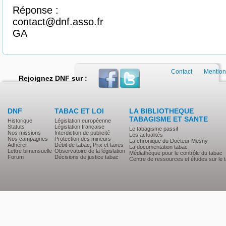
Réponse :
contact@dnf.asso.fr
GA
Contact
Mention
Rejoignez DNF sur :
DNF
TABAC ET LOI
LA BIBLIOTHEQUE
TABAGISME ET SANTE
Historique
Législation européenne
Statuts
Législation française
Le tabagisme passif
Nos missions
Interdiction de publicité
Les actualités
Nos campagnes
Protection des mineurs
La chronique du Docteur Mesny
Adhérer
Débit de tabac, Prix et taxes
La documentation tabac
Lettre bimensuelle
Observatoire de la législation
Médiathèque pour le contrôle du tabac
Forum
Décisions de justice tabac
Centre de ressources et études sur le 