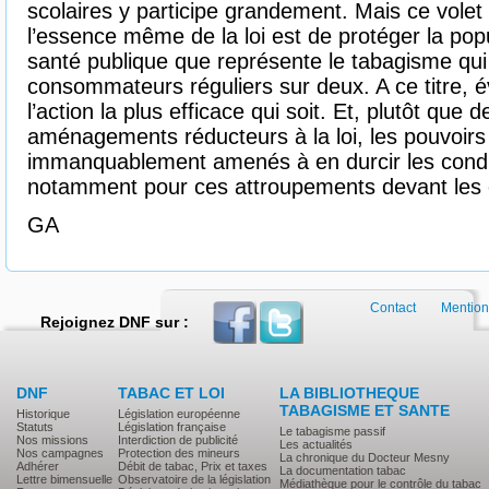
scolaires y participe grandement. Mais ce volet
l’essence même de la loi est de protéger la popu
santé publique que représente le tabagisme qui
consommateurs réguliers sur deux. A ce titre, év
l’action la plus efficace qui soit. Et, plutôt que
aménagements réducteurs à la loi, les pouvoirs 
immanquablement amenés à en durcir les condit
notamment pour ces attroupements devant les co
GA
Contact
Mention
Rejoignez DNF sur :
DNF
TABAC ET LOI
LA BIBLIOTHEQUE
TABAGISME ET SANTE
Historique
Législation européenne
Statuts
Législation française
Le tabagisme passif
Nos missions
Interdiction de publicité
Les actualités
Nos campagnes
Protection des mineurs
La chronique du Docteur Mesny
Adhérer
Débit de tabac, Prix et taxes
La documentation tabac
Lettre bimensuelle
Observatoire de la législation
Médiathèque pour le contrôle du tabac