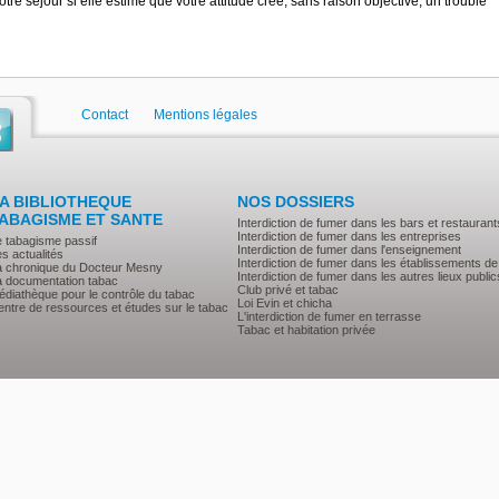
tre séjour si elle estime que votre attitude crée, sans raison objective, un trouble
Contact
Mentions légales
A BIBLIOTHEQUE
NOS DOSSIERS
ABAGISME ET SANTE
Interdiction de fumer dans les bars et restaurant
Interdiction de fumer dans les entreprises
e tabagisme passif
Interdiction de fumer dans l'enseignement
s actualités
Interdiction de fumer dans les établissements de
a chronique du Docteur Mesny
Interdiction de fumer dans les autres lieux public
a documentation tabac
Club privé et tabac
diathèque pour le contrôle du tabac
Loi Evin et chicha
ntre de ressources et études sur le tabac
L'interdiction de fumer en terrasse
Tabac et habitation privée