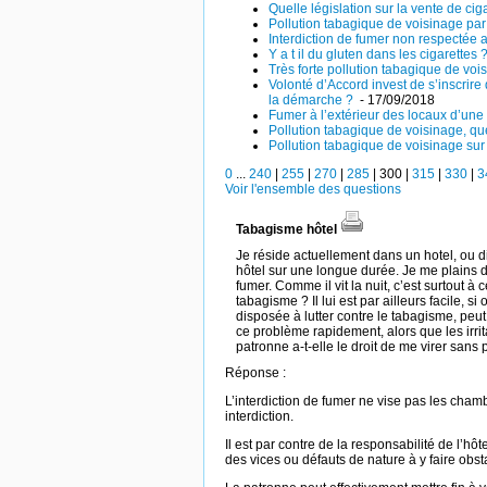
Quelle législation sur la vente de ci
Pollution tabagique de voisinage par
Interdiction de fumer non respectée 
Y a t il du gluten dans les cigarettes 
Très forte pollution tabagique de voi
Volonté d’Accord invest de s’inscrire
la démarche ?
- 17/09/2018
Fumer à l’extérieur des locaux d’une
Pollution tabagique de voisinage, q
Pollution tabagique de voisinage sur
0
...
240
|
255
|
270
|
285
|
300
|
315
|
330
|
3
Voir l'ensemble des questions
Tabagisme hôtel
Je réside actuellement dans un hotel, ou d
hôtel sur une longue durée. Je me plains
fumer. Comme il vit la nuit, c’est surtout 
tabagisme ? Il lui est par ailleurs facile, si
disposée à lutter contre le tabagisme, peut
ce problème rapidement, alors que les irr
patronne a-t-elle le droit de me virer sans 
Réponse :
L’interdiction de fumer ne vise pas les chambr
interdiction.
Il est par contre de la responsabilité de l’hô
des vices ou défauts de nature à y faire obst