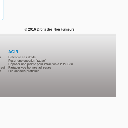
© 2016 Droits des Non Fumeurs
AGIR
s
Défendre ses droits
Poser une question "tabac"
Déposer une plainte pour infraction à la loi Evin
 soin
Partager vos bonnes adresses
s
Les conseils pratiques