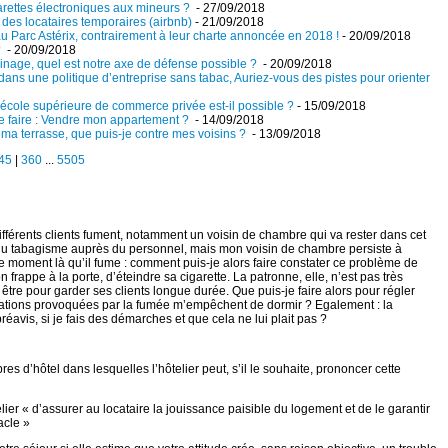
garettes électroniques aux mineurs ?
- 27/09/2018
 des locataires temporaires (airbnb)
- 21/09/2018
au Parc Astérix, contrairement à leur charte annoncée en 2018 !
- 20/09/2018
?
- 20/09/2018
sinage, quel est notre axe de défense possible ?
- 20/09/2018
 dans une politique d’entreprise sans tabac, Auriez-vous des pistes pour orienter
 école supérieure de commerce privée est-il possible ?
- 15/09/2018
ue faire : Vendre mon appartement ?
- 14/09/2018
 ma terrasse, que puis-je contre mes voisins ?
- 13/09/2018
45
|
360
...
5505
ifférents clients fument, notamment un voisin de chambre qui va rester dans cet
 du tabagisme auprès du personnel, mais mon voisin de chambre persiste à
à ce moment là qu’il fume : comment puis-je alors faire constater ce problème de
 on frappe à la porte, d’éteindre sa cigarette. La patronne, elle, n’est pas très
 être pour garder ses clients longue durée. Que puis-je faire alors pour régler
itations provoquées par la fumée m’empêchent de dormir ? Egalement : la
préavis, si je fais des démarches et que cela ne lui plait pas ?
es d’hôtel dans lesquelles l’hôtelier peut, s’il le souhaite, prononcer cette
telier « d’assurer au locataire la jouissance paisible du logement et de le garantir
acle »