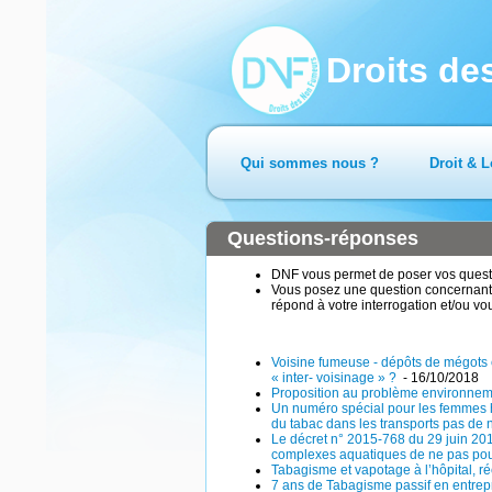
Droits d
Qui sommes nous ?
Droit & L
Questions-réponses
DNF vous permet de poser vos questio
Vous posez une question concernant 
répond à votre interrogation et/ou vo
Voisine fumeuse - dépôts de mégots e
« inter- voisinage » ?
- 16/10/2018
Proposition au problème environne
Un numéro spécial pour les femmes h
du tabac dans les transports pas de
Le décret n° 2015-768 du 29 juin 2015 
complexes aquatiques de ne pas pouv
Tabagisme et vapotage à l’hôpital, 
7 ans de Tabagisme passif en entrepris