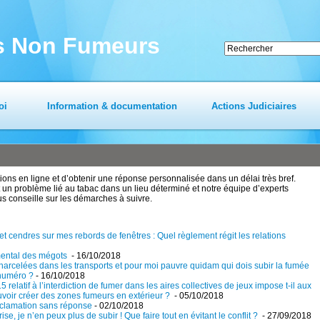
es Non Fumeurs
oi
Information & documentation
Actions Judiciaires
ns en ligne et d’obtenir une réponse personnalisée dans un délai très bref.
un problème lié au tabac dans un lieu déterminé et notre équipe d’experts
us conseille sur les démarches à suivre.
t cendres sur mes rebords de fenêtres : Quel règlement régit les relations
mental des mégots
- 16/10/2018
arcelées dans les transports et pour moi pauvre quidam qui dois subir la fumée
 numéro ?
- 16/10/2018
relatif à l’interdiction de fumer dans les aires collectives de jeux impose t-il aux
oir créer des zones fumeurs en extérieur ?
- 05/10/2018
réclamation sans réponse
- 02/10/2018
e, je n’en peux plus de subir ! Que faire tout en évitant le conflit ?
- 27/09/2018