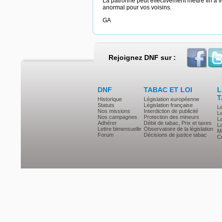
La patronne peut effectivement mettre fin à vo
anormal pour vos voisins.
GA
Rejoignez DNF sur :
DNF
TABAC ET LOI
L
T
Historique
Législation européenne
Statuts
Législation française
L
Nos missions
Interdiction de publicité
Le
Nos campagnes
Protection des mineurs
L
Adhérer
Débit de tabac, Prix et taxes
L
Lettre bimensuelle
Observatoire de la législation
Mé
Forum
Décisions de justice tabac
Ce