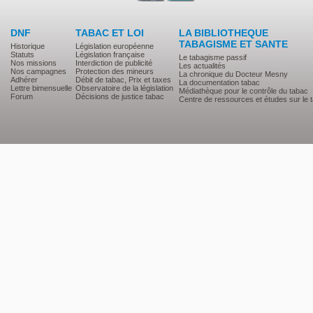
DNF
TABAC ET LOI
LA BIBLIOTHEQUE
TABAGISME ET SANTE
Historique
Législation européenne
Statuts
Législation française
Le tabagisme passif
Nos missions
Interdiction de publicité
Les actualités
Nos campagnes
Protection des mineurs
La chronique du Docteur Mesny
Adhérer
Débit de tabac, Prix et taxes
La documentation tabac
Lettre bimensuelle
Observatoire de la législation
Médiathèque pour le contrôle du tabac
Forum
Décisions de justice tabac
Centre de ressources et études sur le 