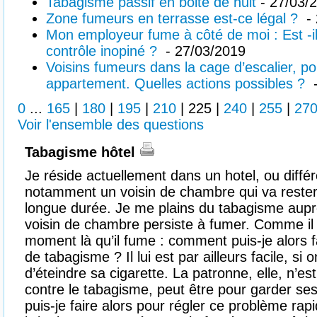
Tabagisme passif en boite de nuit
- 27/03/
Zone fumeurs en terrasse est-ce légal ?
- 
Mon employeur fume à côté de moi : Est -i
contrôle inopiné ?
- 27/03/2019
Voisins fumeurs dans la cage d’escalier, po
appartement. Quelles actions possibles ?
-
0
...
165
|
180
|
195
|
210
|
225
|
240
|
255
|
27
Voir l'ensemble des questions
Tabagisme hôtel
Je réside actuellement dans un hotel, ou différ
notamment un voisin de chambre qui va rester
longue durée. Je me plains du tabagisme aup
voisin de chambre persiste à fumer. Comme il vi
moment là qu’il fume : comment puis-je alors 
de tabagisme ? Il lui est par ailleurs facile, si 
d’éteindre sa cigarette. La patronne, elle, n’es
contre le tabagisme, peut être pour garder se
puis-je faire alors pour régler ce problème rap