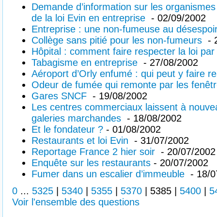
Demande d’information sur les organismes à
de la loi Evin en entreprise
- 02/09/2002
Entreprise : une non-fumeuse au désespoi
Collège sans pitié pour les non-fumeurs
- 
Hôpital : comment faire respecter la loi pa
Tabagisme en entreprise
- 27/08/2002
Aéroport d’Orly enfumé : qui peut y faire re
Odeur de fumée qui remonte par les fenêt
Gares SNCF
- 19/08/2002
Les centres commerciaux laissent à nouvea
galeries marchandes
- 18/08/2002
Et le fondateur ?
- 01/08/2002
Restaurants et loi Evin
- 31/07/2002
Reportage France 2 hier soir
- 20/07/2002
Enquête sur les restaurants
- 20/07/2002
Fumer dans un escalier d’immeuble
- 18/0
0
...
5325
|
5340
|
5355
|
5370
|
5385
|
5400
|
5
Voir l'ensemble des questions