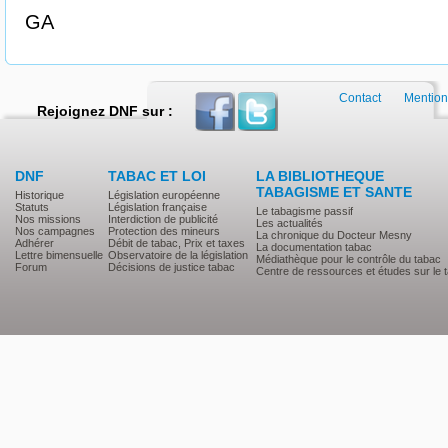
GA
Contact
Mention
Rejoignez DNF sur :
DNF
TABAC ET LOI
LA BIBLIOTHEQUE
TABAGISME ET SANTE
Historique
Législation européenne
Statuts
Législation française
Le tabagisme passif
Nos missions
Interdiction de publicité
Les actualités
Nos campagnes
Protection des mineurs
La chronique du Docteur Mesny
Adhérer
Débit de tabac, Prix et taxes
La documentation tabac
Lettre bimensuelle
Observatoire de la législation
Médiathèque pour le contrôle du tabac
Forum
Décisions de justice tabac
Centre de ressources et études sur le 