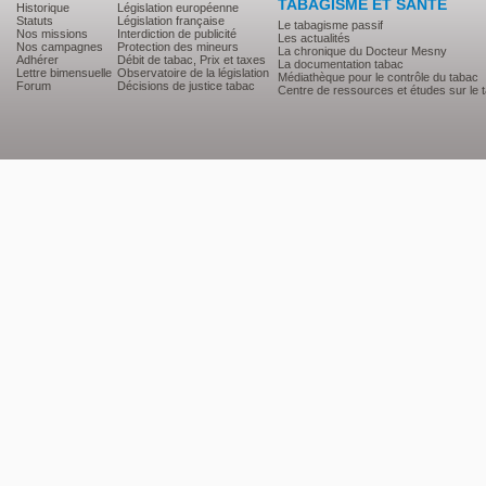
TABAGISME ET SANTE
Historique
Législation européenne
Statuts
Législation française
Le tabagisme passif
Nos missions
Interdiction de publicité
Les actualités
Nos campagnes
Protection des mineurs
La chronique du Docteur Mesny
Adhérer
Débit de tabac, Prix et taxes
La documentation tabac
Lettre bimensuelle
Observatoire de la législation
Médiathèque pour le contrôle du tabac
Forum
Décisions de justice tabac
Centre de ressources et études sur le 