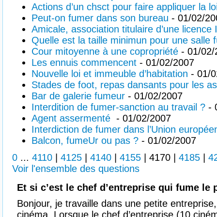
Actions d’un chsct pour faire appliquer la lo
Peut-on fumer dans son bureau
- 01/02/20
Amicale, association titulaire d’une licence 
Quelle est la taille minimun pour une salle
Cour mitoyenne à une copropriété
- 01/02/
Les ennuis commencent
- 01/02/2007
Nouvelle loi et immeuble d’habitation
- 01/0
Stades de foot, repas dansants pour les as
Bar de galerie fumeur
- 01/02/2007
Interdition de fumer-sanction au travail ?
- 
Agent assermenté
- 01/02/2007
Interdiction de fumer dans l’Union europée
Balcon, fumeUr ou pas ?
- 01/02/2007
0
...
4110
|
4125
|
4140
|
4155
|
4170
|
4185
|
4
Voir l'ensemble des questions
Et si c’est le chef d’entreprise qui fume le
Bonjour, je travaille dans une petite entreprise
cinéma. Lorsque le chef d’entreprise (10 ciném